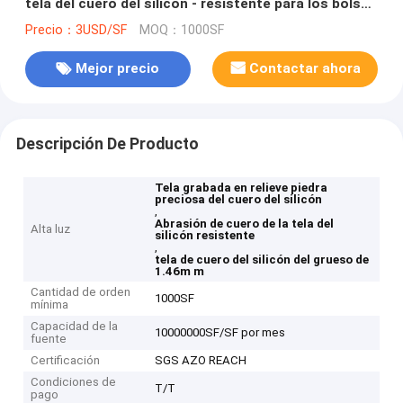
tela del cuero del silicón - resistente para los bolsos
y las correas
Precio：3USD/SF
MOQ：1000SF
Mejor precio
Contactar ahora
Descripción De Producto
Tela grabada en relieve piedra
preciosa del cuero del silicón
,
Abrasión de cuero de la tela del
Alta luz
silicón resistente
,
tela de cuero del silicón del grueso de
1.46m m
Cantidad de orden
1000SF
mínima
Capacidad de la
10000000SF/SF por mes
fuente
Certificación
SGS AZO REACH
Condiciones de
T/T
pago