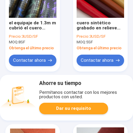
el equipaje de 1.3m m
cuero sintético
cubrió el cuero
grabado en relieve
artificial de la PU del
del cuero artificial
Precio:
3USD/SF
Precio:
3USD/SF
ante del lado del
del PVC de la piel del
MOQ:
8SF
MOQ:
5SF
doble de la tela de la
cocodrilo de 1.65m m
microfibra
para los bolsos
Obtenga el último precio
Obtenga el último precio
Contactar ahora
Contactar ahora
Ahorre su tiempo
Permítanos contactar con los mejores
productos con usted.
Dar su requisito