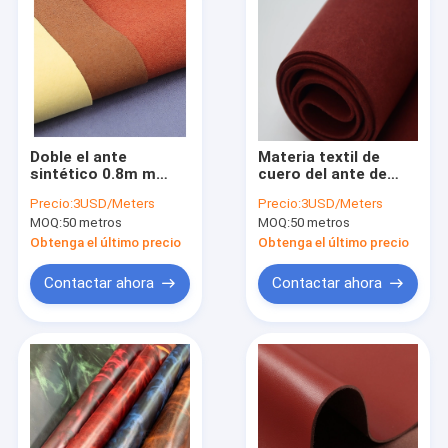
Doble el ante
Materia textil de
sintético 0.8m m
cuero del ante de
grueso resistente
Mildewproof de la
Precio:
3USD/Meters
Precio:
3USD/Meters
para los guantes
tela de la microfibra
MOQ:
50 metros
MOQ:
50 metros
del rojo de ladrillo de
la PU del SGS para
Obtenga el último precio
Obtenga el último precio
los muebles
Contactar ahora
Contactar ahora