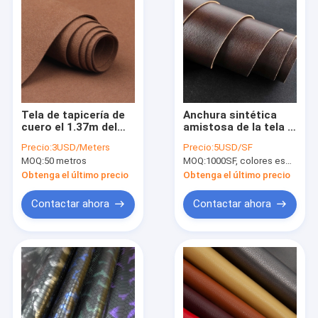
Tela de tapicería de
Anchura sintética
cuero el 1.37m del
amistosa de la tela el
vegano amistoso de
1.3m de la microfibra
Precio:
3USD/Meters
Precio:
5USD/SF
Eco para la ropa
del gel de silicona de
MOQ:
50 metros
MOQ:
1000SF, colores especiales (el color principal es negro, marrón y azul)
Eco Brown
Obtenga el último precio
Obtenga el último precio
Contactar ahora
Contactar ahora