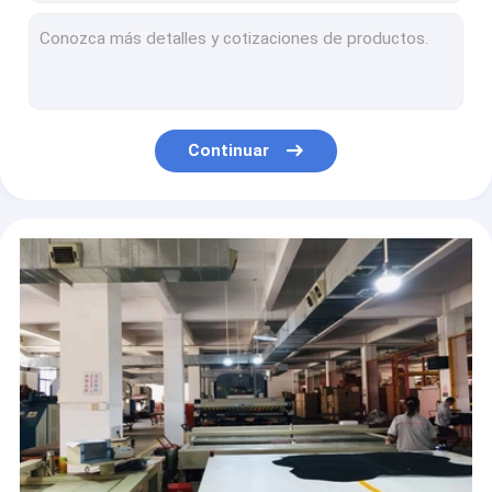
1.6m m Nappa modelan el cuero artificial del PVC ceñe el cuero del cloruro de polivinilo
Anchura de cuero resistente del paño el 140cm del PVC del doblez indecolorable de color caqui de Brown
Del cuero artificial suave 1.35m m del PVC de los guantes indecolorables blancos densamente
Cuero resistente de la tapicería del automóvil de la tapicería del PVC de la abrasión multicolora del cuero
Material amistoso artificial del bolso de cuero del cuero Eco del PVC de la anchura de TGKELL el 1.4m
Continuar
el cuero suave de la tapicería del PVC de 1.85m m grabó en relieve el PVC del cuero artificial para los muebles
Cuero respetuoso del medio ambiente del vegano de la microfibra de la ropa de cuero de encargo colorida
Tela de cuero rojiza de la PU de la ropa 1.65m m de la tela de la imitación de cuero del PVC del ODM
Ningún cuero anaranjado brillante de la microfibra de la PU del verde de Fade Apparel Leather Fabric Olive
Tela de la ropa de la imitación de cuero de la anchura del OEM el 1.4m ningún olor peculiar