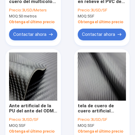
cuero del multicolor
en relieve el PVC del
Visita a la fábrica
de Mildewproof del
sintético del cuero
Precio:
3USD/Meters
Precio:
3USD/SF
sintético automotriz
artificial cubre con
MOQ:
50 metros
MOQ:
5SF
de la PU
cuero para los
Control de Calidad
bolsos
Obtenga el último precio
Obtenga el último precio
Contacto
Contactar ahora
Contactar ahora
noticias
Todos los casos
Tela de cuero de la microfibra
Tela revestida de la microfibra
Ante artificial de la
tela de cuero de
PU del ante del ODM
cuero artificial
Tela de cuero del silicón
0.7m m para los
gruesa del PVC de
Precio:
3USD/SF
Precio:
3USD/SF
bolsos
1.6m m Nappa para el
Cuero sintético de la PU
MOQ:
5SF
MOQ:
5SF
interior del coche
Obtenga el último precio
Obtenga el último precio