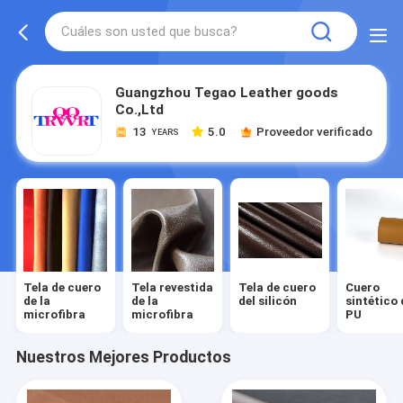
Guangzhou Tegao Leather goods
Co.,Ltd
13
5.0
Proveedor verificado
YEARS
Tela de cuero
Tela revestida
Tela de cuero
Cuero
de la
de la
del silicón
sintético 
microfibra
microfibra
PU
Nuestros Mejores Productos