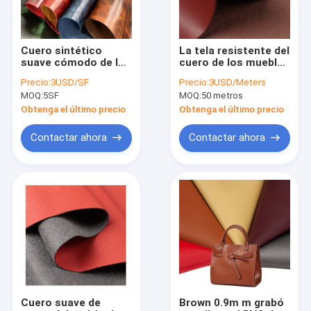
Cuero sintético
La tela resistente del
suave cómodo de la
cuero de los muebles
ropa de cuero de
de la abrasión cubrió
Precio:
3USD/SF
Precio:
3USD/Meters
encargo del SGS de
el cuero artificial de
MOQ:
5SF
MOQ:
50 metros
TGKELL
la PU
Obtenga el último precio
Obtenga el último precio
Contactar ahora
Contactar ahora
Inicio
Productos
Sobre nosotros
Cuero suave de
Brown 0.9m m grabó